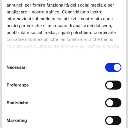
annunci, per fornire funzionalità dei social media e per
analizzare il nostro traffico. Condividiamo inoltre
Mollificio
informazioni sul modo in cui utilizzi il nostro sito con i
nostri partner che si occupano di analisi dei dati web,
Borroni
pubblicità e social media, i quali potrebbero combinarle
La Storia
con altre informazioni che hai fornito loro o che hanno
Certificazioni
raccolto dal tuo utilizzo dei loro servizi. Tramite la nostra
Politica della Qualità
Cookie Policy
, puoi prendere visione di maggiori
Prodotti
informazioni rispetto agli strumenti di tracciamento
Selezione
Trattamenti
impiegati. Tramite il tasto "Accetto tutti”, acconsenti
Necessari
del
Assistenza
all’impiego di tutte le tipologie di cookie o altri strumenti di
consenso
tracciamento, selezionando “Dettagli” scegli le diverse
Preferenze
categorie di cookies. La chiusura del banner mediante
selezione della X posta al suo interno, in alto a destra,
I Prodotti
comporta il permanere delle impostazioni di default e
Statistiche
dunque la continuazione della navigazione in assenza di
Molle a Compressione
cookie o altri strumenti di tracciamento diversi da quelli
Molle a Spirale
Marketing
tecnici. Tramite la nostra
Privacy Policy
puoi prendere
Molle a Torsione